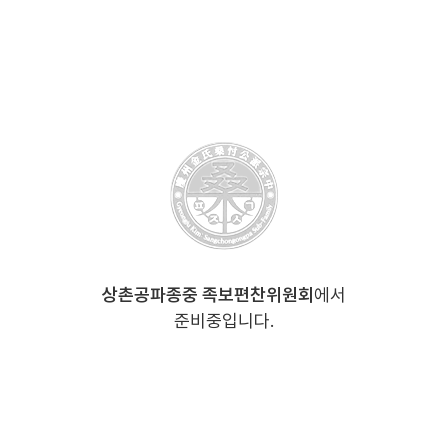
상촌공파종중 족보편찬위원회
에서
준비중입니다.