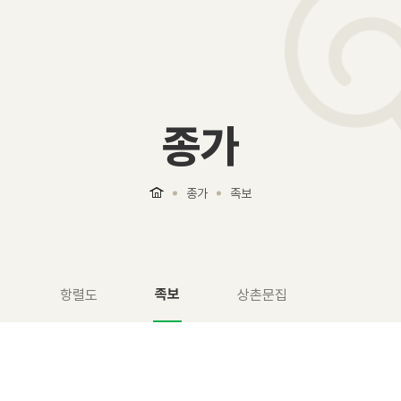
종가
종가
족보
족보
항렬도
상촌문집