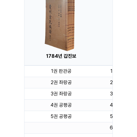
1784년 갑진보
1871년
1권 판관공
1권 총편
2권 좌랑공
2권 전서공
3권 좌랑공
3권 전서공
4권 공평공
4권 판관공
5권 공평공
5권 판관공
6권 좌랑공