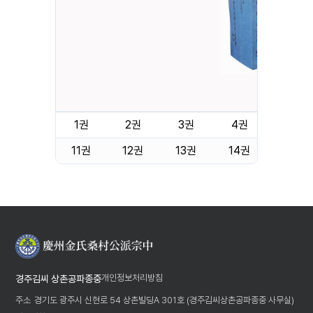
1999년 
1권
2권
3권
4권
5권
11권
12권
13권
14권
15권
개인정보처리방침
경주김씨 상촌공파종중
주소
경기도 광주시 신현로 54 상촌빌딩A 301호 (경주김씨상촌공파종중 사무실)