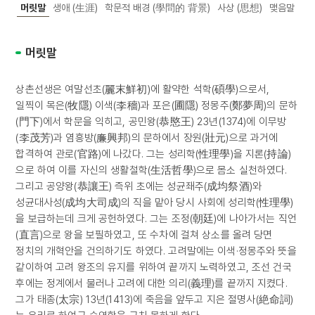
머릿말
생애 (生涯)
학문적 배경 (學問的 背景)
사상 (思想)
맺음말
머릿말
상촌선생은 여말선초(麗末鮮初)에 활약한 석학(碩學)으로서,
일찍이 목은(牧隱) 이색(李穡)과 포은(圃隱) 정몽주(鄭夢周)의 문하
(門下)에서 학문을 익히고, 공민왕(恭愍王) 23년(1374)에 이무방
(李茂芳)과 염흥방(廉興邦)의 문하에서 장원(壯元)으로 과거에
합격하여 관로(官路)에 나갔다. 그는 성리학(性理學)을 지론(持論)
으로 하여 이를 자신의 생활철학(生活哲學)으로 몸소 실천하였다.
그리고 공양왕(恭讓王) 즉위 초에는 성균좨주(成均祭酒)와
성균대사성(成均大司成)의 직을 맡아 당시 사회에 성리학(性理學)
을 보급하는데 크게 공헌하였다. 그는 조정(朝廷)에 나아가서는 직언
(直言)으로 왕을 보필하였고, 또 수차에 걸쳐 상소를 올려 당면
정치의 개혁안을 건의하기도 하였다. 고려말에는 이색·정몽주와 뜻을
같이하여 고려 왕조의 유지를 위하여 끝까지 노력하였고, 조선 건국
후에는 정계에서 물러나 고려에 대한 의리(義理)를 끝까지 지켰다.
그가 태종(太宗) 13년(1413)에 죽음을 앞두고 지은 절명사(絶命詞)