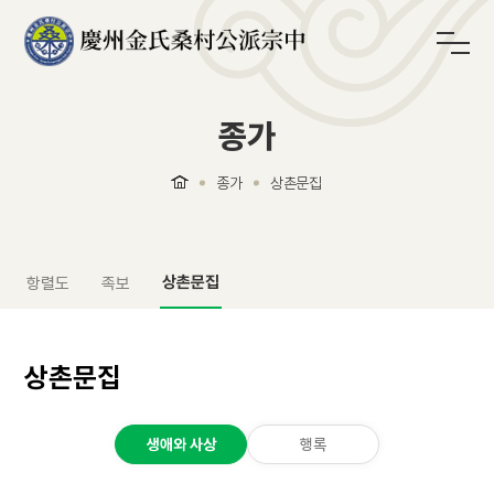
종가
종가
상촌문집
상촌문집
항렬도
족보
상촌문집
생애와 사상
행록