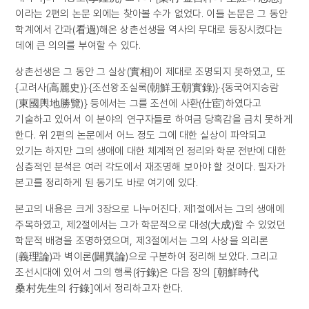
이라는 2편의 논문 외에는 찾아볼 수가 없었다. 이들 논문은 그 동안
학계에서 간과(看過)해온 상촌선생을 역사의 무대로 등장시켰다는
데에 큰 의의를 부여할 수 있다.
상촌선생은 그 동안 그 실상(實相)이 제대로 조명되지 못하였고, 또
{고려사(高麗史)}·{조선왕조실록(朝鮮王朝實錄)}·{동국여지승람
(東國輿地勝覽)} 등에서는 그를 조선에 사환(仕宦)하였다고
기술하고 있어서 이 분야의 연구자들로 하여금 당혹감을 금치 못하게
한다. 위 2편의 논문에서 어느 정도 그에 대한 실상이 파악되고
있기는 하지만 그의 생애에 대한 체계적인 정리와 학문 전반에 대한
심층적인 분석은 여러 각도에서 재조명해 보아야 할 것이다. 필자가
본고를 정리하게 된 동기도 바로 여기에 있다.
본고의 내용은 크게 3장으로 나누어진다. 제1절에서는 그의 생애에
주목하였고, 제2절에서는 그가 학문적으로 대성(大成)할 수 있었던
학문적 배경을 조명하였으며, 제3절에서는 그의 사상을 의리론
(義理論)과 벽이론(闢異論)으로 구분하여 정리해 보았다. 그리고
조선시대에 있어서 그의 행록(行錄)은 다음 장의 [朝鮮時代
桑村先生의 行錄]에서 정리하고자 한다.