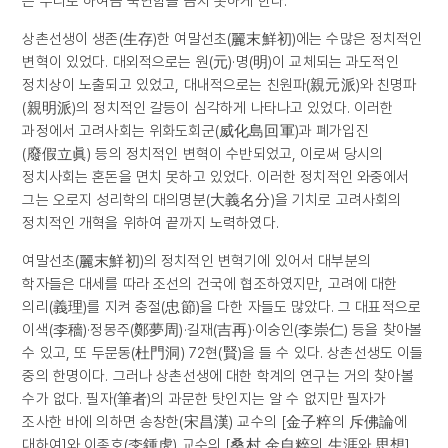
는 우리로 하여금 숙연함을 금치 못하게 한다.
상촌선생이 생존(生存)한 여말선초(麗末鮮初)에는 수많은 정치적인
변혁이 있었다. 대외적으로는 원(元)·명(明)이 교체되는 과도적인
정치상이 노출되고 있었고, 대내적으로는 친원파(親元派)와 친명파
(親明派)의 정치적인 갈등이 심각하게 나타나고 있었다. 이러한
과정에서 고려사회는 위화도회군(威化島回軍)과 폐가입진
(廢假立眞) 등의 정치적인 변혁이 수반되었고, 이로써 당시의
정치사회는 혼돈을 면치 못하고 있었다. 이러한 정치적인 와중에서
그는 오로지 성리학의 대의명분(大義名分)을 기치로 고려사회의
정치적인 개혁을 위하여 끝까지 노력하였다.
여말선초(麗末鮮初)의 정치적인 변혁기에 있어서 대부분의
학자들은 대세를 따라 조선의 건국에 협조하였지만, 고려에 대한
의리(義理)를 지켜 충절(忠節)을 다한 자들도 많았다. 그 대표적으로
이색(李穡)·정몽주(鄭夢周)·길재(吉再)·이숭인(李崇仁) 등을 찾아볼
수 있고, 또 두문동(杜門洞) 72현(賢)을 들 수 있다. 상촌선생도 이들
중의 한명이다. 그러나 상촌선생에 대한 학계의 연구는 거의 찾아볼
수가 없다. 필자(筆者)의 과문한 탓인지는 알 수 없지만 필자가
조사한 바에 의하면 송창한(宋昌漢) 교수의 [金子粹의 斥佛論에
대하여]와 이종호(李鍾虎) 교수의 [桑村 金自粹의 生涯와 思想]