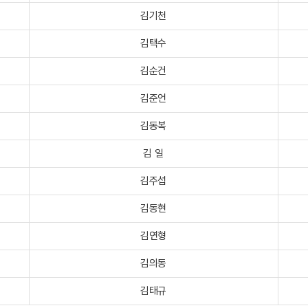
김기천
김택수
김순건
김준언
김동복
김 일
김주섭
김동현
김연형
김의동
김태규