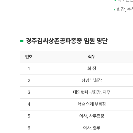
회장, 수
경주김씨상촌공파종중 임원 명단
번호
직위
1
회 장
2
상임 부회장
3
대외협력 부회장, 재무
4
학술 의례 부회장
5
이사, 사무총장
6
이사, 총무