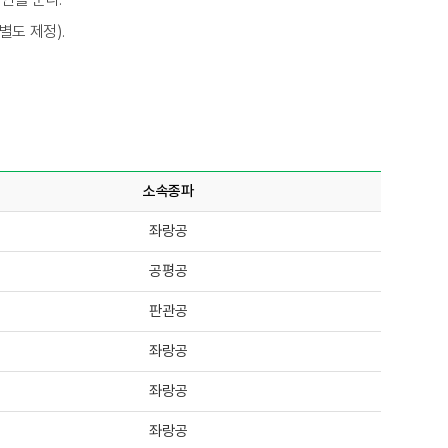
별도 제정).
소속종파
좌랑공
공평공
판관공
좌랑공
좌랑공
좌랑공