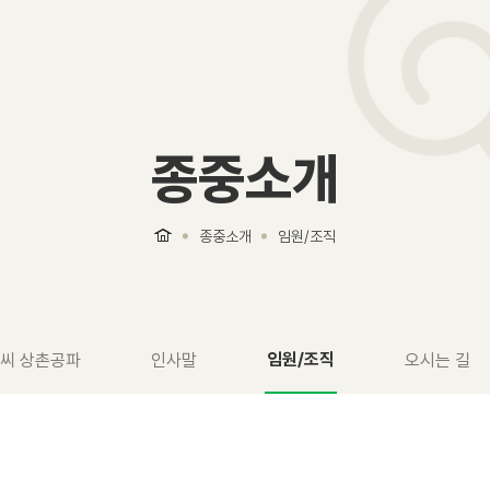
종중소개
종중소개
임원/조직
임원/조직
씨 상촌공파
인사말
오시는 길